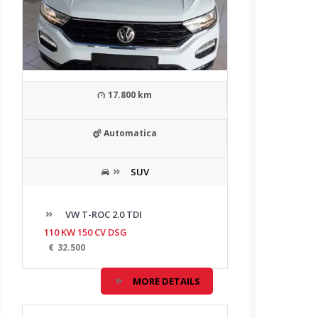
17.800 km
Automatica
SUV
VW T-ROC 2.0 TDI
110 KW 150 CV DSG
€
32.500
MORE DETAILS