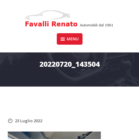
Skip
to
content
Auto dal 1961
MENU
FAVALLI RENATO
20220720_143504
23 Luglio 2022