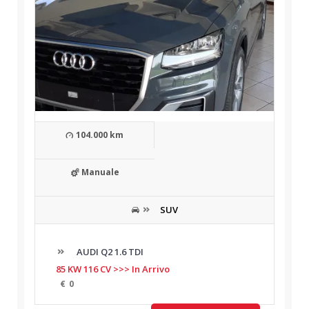
104.000 km
Manuale
SUV
AUDI Q2 1.6 TDI
85 KW 116 CV >>> In Arrivo
€
0