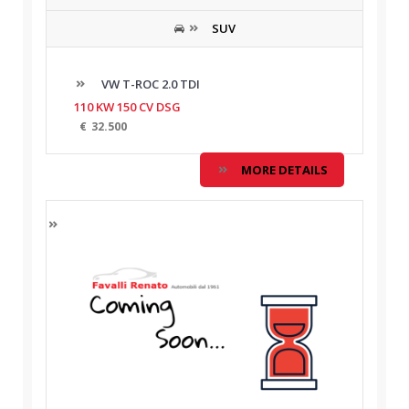
SUV
VW T-ROC 2.0 TDI
110 KW 150 CV DSG
€
32.500
MORE DETAILS