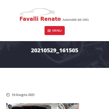
Skip
to
content
Auto dal 1961
MENU
FAVALLI RENATO
20210529_161505
16 Giugno 2021