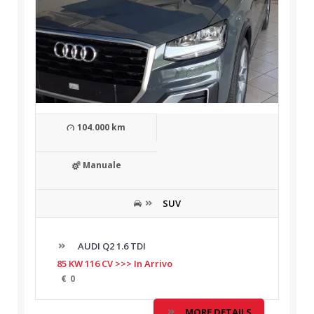
104.000 km
Manuale
SUV
AUDI Q2 1.6 TDI
85 KW 116 CV >>> In Arrivo
€
0
MORE DETAILS