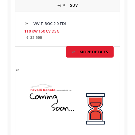
SUV
VW T-ROC 2.0 TDI
110 KW 150 CV DSG
€
32.500
MORE DETAILS