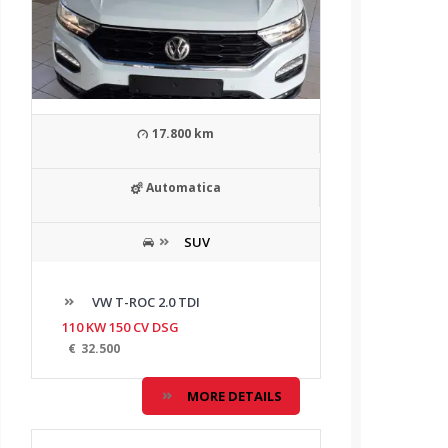
17.800 km
Automatica
SUV
VW T-ROC 2.0 TDI
110 KW 150 CV DSG
€
32.500
MORE DETAILS