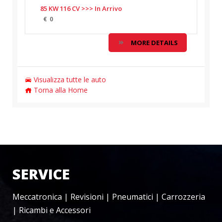
85 KW 116 CV >>> In Arrivo
€
0
MORE DETAILS
Visualizza tutte le auto
Torna alla Home
SERVICE
Meccatronica | Revisioni | Pneumatici | Carrozzeria
| Ricambi e Accessori