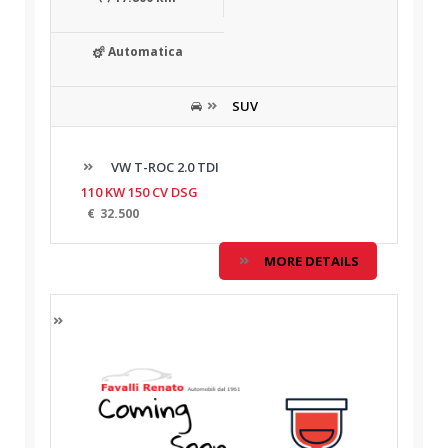
Automatica
SUV
VW T-ROC 2.0 TDI
110 KW 150 CV DSG
€
32.500
MORE DETAILS