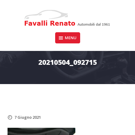
Skip
to
content
Auto dal 1961
MENU
FAVALLI RENATO
20210504_092715
7 Giugno 2021