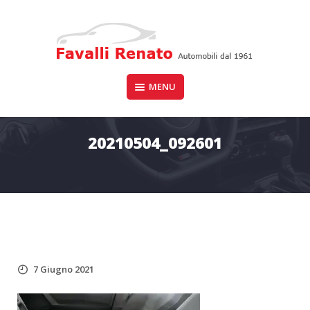
Skip
to
content
Auto dal 1961
MENU
FAVALLI RENATO
20210504_092601
7 Giugno 2021