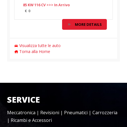
85 KW 116 CV >>> In Arrivo
€
0
MORE DETAILS
Visualizza tutte le auto
Torna alla Home
SERVICE
Meccatronica | Revisioni | Pneumatici | Carrozzeria
| Ricambi e Accessori