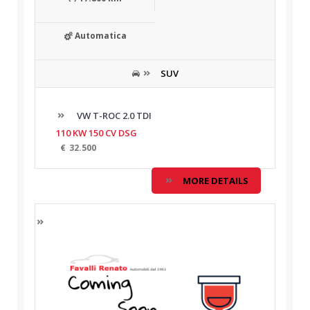
Automatica
SUV
VW T-ROC 2.0 TDI
110 KW 150 CV DSG
€
32.500
MORE DETAILS