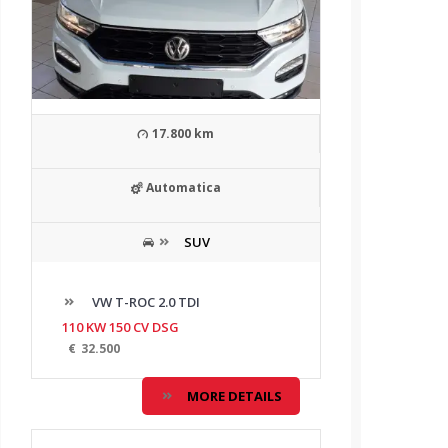
17.800 km
Automatica
SUV
VW T-ROC 2.0 TDI
110 KW 150 CV DSG
€
32.500
MORE DETAILS