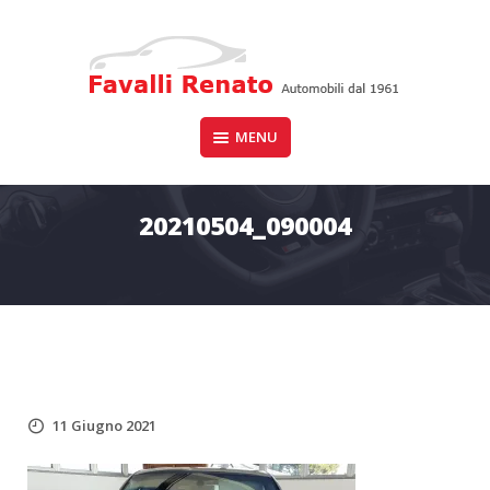
Skip
to
content
Auto dal 1961
MENU
FAVALLI RENATO
20210504_090004
11 Giugno 2021