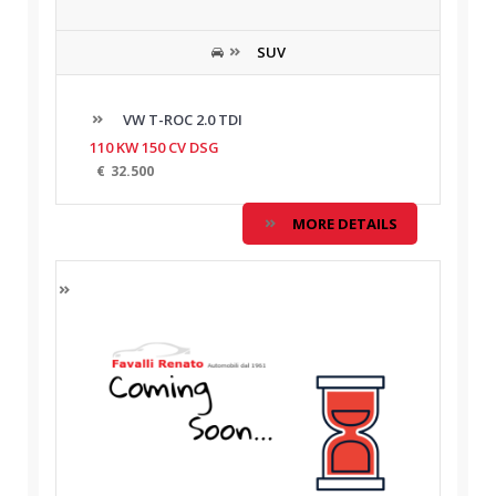
SUV
VW T-ROC 2.0 TDI
110 KW 150 CV DSG
€
32.500
MORE DETAILS