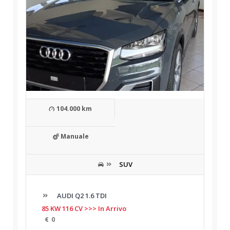
104.000 km
Manuale
SUV
AUDI Q2 1.6 TDI
85 KW 116 CV >>> In Arrivo
€
0