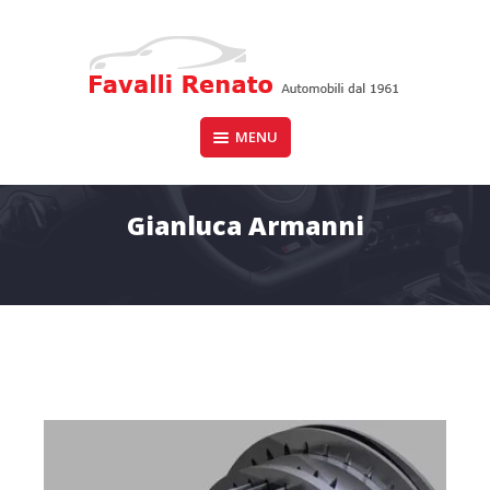
Skip
to
content
Auto dal 1961
MENU
FAVALLI RENATO
Gianluca Armanni